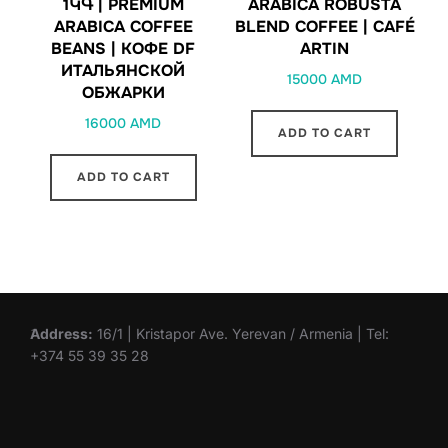
1ԿԳ | PREMIUM
ARABICA ROBUSTA
ARABICA COFFEE
BLEND COFFEE | CAFÉ
BEANS | КОФЕ DF
ARTIN
ИТАЛЬЯНСКОЙ
15000
AMD
ОБЖАРКИ
16000
AMD
ADD TO CART
ADD TO CART
Address:
16/1 | Kristapor Ave. Yerevan / Armenia | Tel:
+374 55 39 35 28