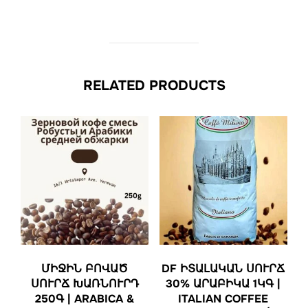
RELATED PRODUCTS
ՄԻՋԻՆ ԲՈՎԱԾ
DF ԻՏԱԼԱԿԱՆ ՍՈՒՐՃ
ՍՈՒՐՃ ԽԱՌՆՈՒՐԴ
30% ԱՐԱԲԻԿԱ 1ԿԳ |
250Գ | ARABICA &
ITALIAN COFFEE