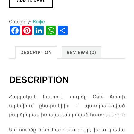
ADD TO CART
հատուկ
սուրճ
Category:
Кофе
250գ
F
Pi
Li
W
S
|
a
nt
n
h
h
Armenian
c
er
k
at
ar
Special
DESCRIPTION
REVIEWS (0)
Coffee
e
e
e
s
e
|
b
st
dI
A
кофе
o
n
p
DESCRIPTION
по-
o
p
армянски
k
Հայկական հատուկ սուրճը Café Artin-ի
quantity
պրեմիում ընտրանիից է՝ պատրաստված
բարձրորակ իտալական բոված հատիկներից։
Այս սուրճը ունի հարուստ բույր, խիտ կրեմա