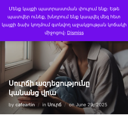
Skip
Մենք կայքի պատրաստման փուլում ենք։ Եթե
Search
CAFE ARTIN
to
TOGGLE
պատվեր ունեք, խնդրում ենք կապվել մեզ հետ
for:
content
կայքի ձախ կողմում գտնվող աջակցության կոճակի
միջոցով։
Dismiss
Սուրճի ազդեցությունը
կանանց վրա
Posted
by
cafeartin
in
Սուրճ
on
June 29, 2025
on