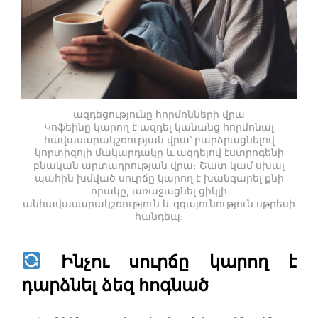
ազդեցությունը հորմոնների վրա
Կոֆեինը կարող է ազդել կանանց հորմոնալ
հավասարակշռության վրա՝ բարձրացնելով
կորտիզոլի մակարդակը և ազդելով էստրոգենի
բնական արտադրության վրա։ Շատ կամ սխալ
պահին խմված սուրճը կարող է խանգարել քնի
որակը, առաջացնել ցիկլի
անհավասարակշռություն և զգայունություն սթրեսի
հանդեպ։
Ինչու սուրճը կարող է
դարձնել ձեզ հոգնած