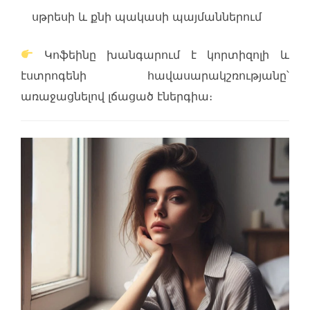
սթրեսի և քնի պակասի պայմաններում
Կոֆեինը խանգարում է կորտիզոլի և
էստրոգենի հավասարակշռությանը՝
առաջացնելով լճացած էներգիա։