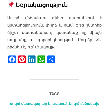
Եզրակացություն
Սուրճ մեծածախ գնելը պահանջում է
վստահելիություն, փորձ և համ։ Եթե ընտրեք
ճիշտ մատակարար, կստանաք ոչ միայն
ապրանք, այլ գործընկերություն։ Սուրճը՝ թե՛
բիզնես է, թե՛ մշակույթ։
F
Pi
Li
W
S
a
nt
n
h
h
c
er
k
at
ar
e
e
e
s
e
b
st
dI
A
TAGS
o
n
p
o
p
սուրճ մատակարար Երևանում
,
Սուրճ մեծածախ