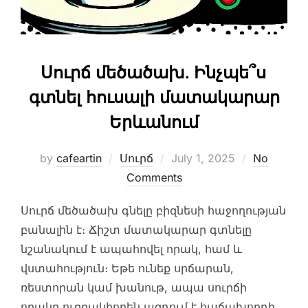
Սուրճ մեծածախ. Ինչպե՞ս
գտնել հուսալի մատակարար
Երևանում
Posted
by
cafeartin
Սուրճ
July 1, 2025
No
on
Comments
Սուրճ մեծածախ գնելը բիզնեսի հաջողության
բանալին է։ Ճիշտ մատակարար գտնելը
նշանակում է ապահովել որակ, համ և
վստահություն։ Եթե ունեք սրճարան,
ռեստորան կամ խանութ, ապա սուրճի
որակը ուղղակիորեն ազդում է հաճախորդի