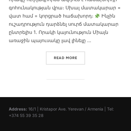
գոհունակության վրա։ Սխալ մատակարար =
վատ համ = կորցրած հաճախորդ։
Ինչին
ուշադրություն դարձնել սուրճ մատակարար
ընտրելիս 1. Որակի կայունություն Միայն
առաջին պայուսակը լավ լինելը …
“ՍՈՒՐՃ ՄԵԾԱԾԱԽ. ԻՆՉՊԵ
READ MORE
Address:
16/1 | Kristapor Ave. Yerevan / Armenia | Tel:
+374 55 39 35 28