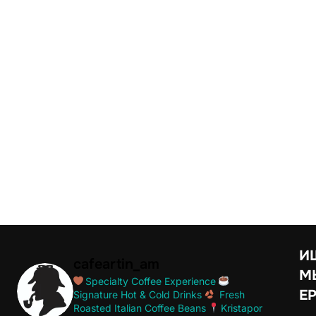
И
cafeartin_am
МЫ
Specialty Coffee Experience
Е
Signature Hot & Cold Drinks
Fresh
Roasted Italian Coffee Beans
Kristapor