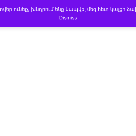
եր ունեք, խնդրում ենք կապվել մեզ հետ կայքի ձա
 MENU
CAKE & BREAD
My account
BLOG
Dismiss